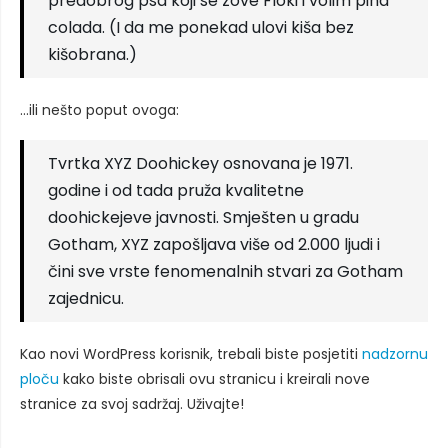
predobrog psa koji se zove Floki i volim piña
colada. (I da me ponekad ulovi kiša bez
kišobrana.)
…ili nešto poput ovoga:
Tvrtka XYZ Doohickey osnovana je 1971.
godine i od tada pruža kvalitetne
doohickejeve javnosti. Smješten u gradu
Gotham, XYZ zapošljava više od 2.000 ljudi i
čini sve vrste fenomenalnih stvari za Gotham
zajednicu.
Kao novi WordPress korisnik, trebali biste posjetiti
nadzornu
ploču
kako biste obrisali ovu stranicu i kreirali nove
stranice za svoj sadržaj. Uživajte!